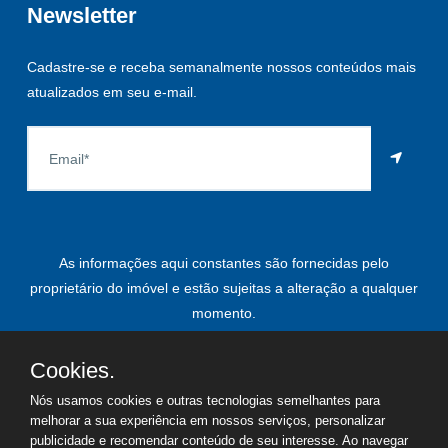
Newsletter
Cadastre-se e receba semanalmente nossos conteúdos mais
atualizados em seu e-mail.
As informações aqui constantes são fornecidas pelo
proprietário do imóvel e estão sujeitas a alteração a qualquer
momento.
Cookies.
Nós usamos cookies e outras tecnologias semelhantes para
©
2026
Copyright - Paulo Roberto Leardi | Todos os direitos
melhorar a sua experiência em nossos serviços, personalizar
reservados
publicidade e recomendar conteúdo de seu interesse. Ao navegar