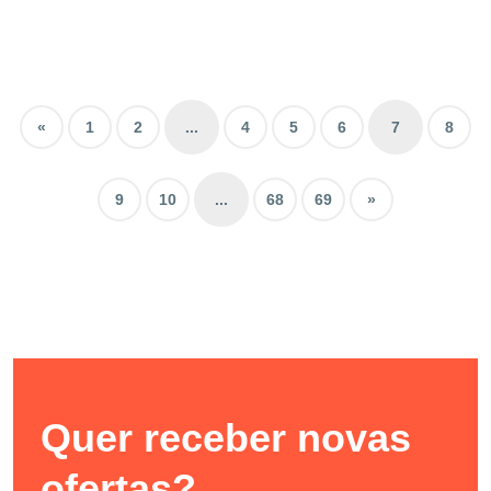
«
1
2
...
4
5
6
7
8
9
10
...
68
69
»
Quer receber novas
ofertas?