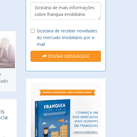
Gostaria de receber novidades
do mercado imobiliário por e-
mail
ENVIAR MENSAGEM
e
hado
is
cia