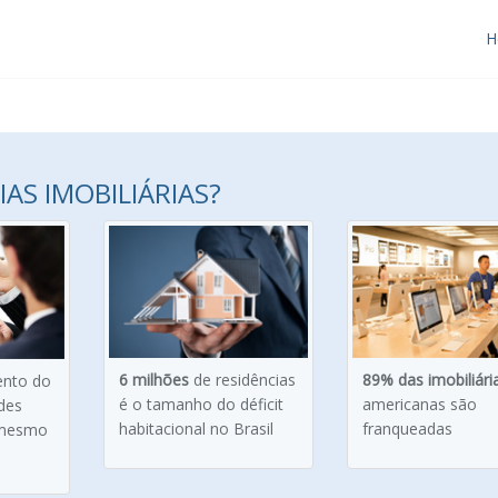
H
AS IMOBILIÁRIAS?
6 milhões
de residências
89% das imobiliári
ento do
é o tamanho do déficit
americanas são
des
habitacional no Brasil
franqueadas
 mesmo