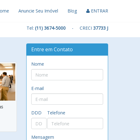
ome
Anuncie Seu Imóvel
Blog
ENTRAR
Tel:
(11) 3674-5000
- CRECI
37733 J
Entre em Contato
Nome
E-mail
as
DDD
Telefone
Mensagem