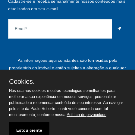
Cadastre-se e receba semanalmente nossos conteúdos mais
atualizados em seu e-mail.
As informações aqui constantes são fornecidas pelo
proprietário do imóvel e estão sujeitas a alteração a qualquer
momento.
Cookies.
Nós usamos cookies e outras tecnologias semelhantes para
melhorar a sua experiência em nossos serviços, personalizar
©
2026
Copyright - Paulo Roberto Leardi | Todos os direitos
publicidade e recomendar conteúdo de seu interesse. Ao navegar
pelo site da Paulo Roberto Leardi você concorda com tal
reservados
monitoramento, conforme nossa
Política de privacidade
Termos de uso
Política de privacidade
Estou ciente