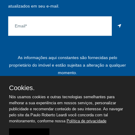
atualizados em seu e-mail.
As informações aqui constantes são fornecidas pelo
proprietário do imóvel e estão sujeitas a alteração a qualquer
momento.
Cookies.
Nós usamos cookies e outras tecnologias semelhantes para
©
2026
Copyright - Paulo Roberto Leardi | Todos os direitos
melhorar a sua experiência em nossos serviços, personalizar
reservados
publicidade e recomendar conteúdo de seu interesse. Ao navegar
pelo site da Paulo Roberto Leardi você concorda com tal
monitoramento, conforme nossa
Política de privacidade
Termos de uso
Política de privacidade